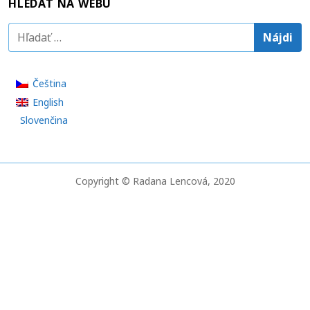
HLEDAT NA WEBU
H
ľ
a
Čeština
d
English
a
Slovenčina
ť
:
Copyright © Radana Lencová, 2020