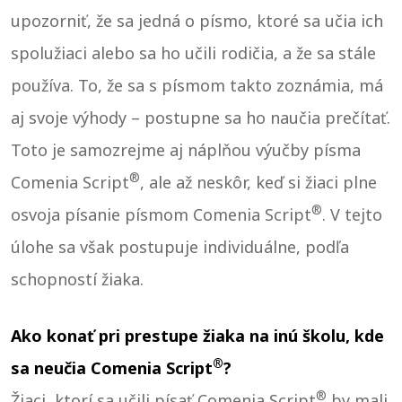
upozorniť, že sa jedná o písmo, ktoré sa učia ich
spolužiaci alebo sa ho učili rodičia, a že sa stále
používa. To, že sa s písmom takto zoznámia, má
aj svoje výhody – postupne sa ho naučia prečítať.
Toto je samozrejme aj náplňou výučby písma
®
Comenia Script
, ale až neskôr, keď si žiaci plne
®
osvoja písanie písmom Comenia Script
. V tejto
úlohe sa však postupuje individuálne, podľa
schopností žiaka.
Ako konať pri prestupe žiaka na inú školu, kde
®
sa neučia Comenia Script
?
®
Žiaci, ktorí sa učili písať Comenia Script
by mali