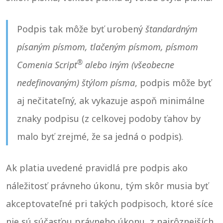
Podpis tak môže byť urobený
štandardným
písaným písmom, tlačeným písmom, písmom
®
Comenia Script
alebo iným (všeobecne
nedefinovaným) štýlom písma
, podpis môže byť
aj nečitateľný, ak vykazuje aspoň minimálne
znaky podpisu (z celkovej podoby ťahov by
malo byť zrejmé, že sa jedná o podpis).
Ak platia uvedené pravidlá pre podpis ako
náležitosť právneho úkonu, tým skôr musia byť
akceptovateľné pri takých podpisoch, ktoré síce
nie sú súčasťou právneho úkonu, z najrôznejších