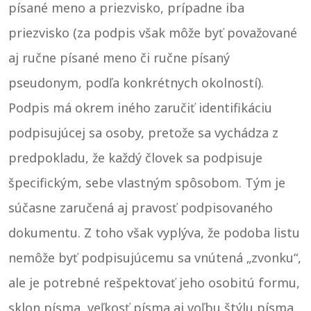
písané meno a priezvisko, prípadne iba
priezvisko (za podpis však môže byť považované
aj ručne písané meno či ručne písaný
pseudonym, podľa konkrétnych okolností).
Podpis má okrem iného zaručiť identifikáciu
podpisujúcej sa osoby, pretože sa vychádza z
predpokladu, že každý človek sa podpisuje
špecifickým, sebe vlastným spôsobom. Tým je
súčasne zaručená aj pravosť podpisovaného
dokumentu. Z toho však vyplýva, že podoba listu
nemôže byť podpisujúcemu sa vnútená „zvonku“,
ale je potrebné rešpektovať jeho osobitú formu,
sklon písma, veľkosť písma aj voľbu štýlu písma.