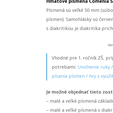
Hmatové písmená Comenia S
Písmená sú veľké 50 mm (súbo
písmen). Samohlásky sú červené,
s diakritikou je diakritika pr
Hm
Vhodné pre 1. ročník ZŠ, prí
potrebami:
Uvoľnenie ruky /
písania písmen / hry s využ
Je možné objednať tieto zost
– malé a veľké písmená základ
– malé a veľké písmená s diakr