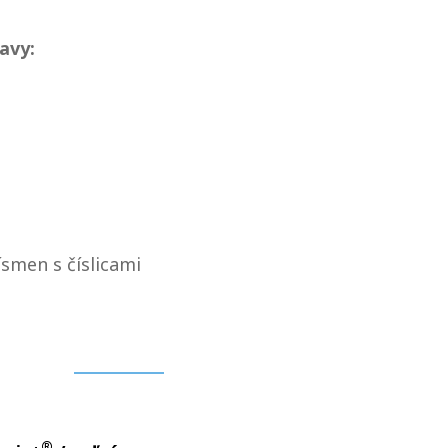
avy:
smen s číslicami
®