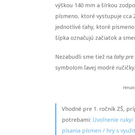
výškou 140 mm a šírkou zodpov
písmeno, ktoré vystupuje cca 
jednotlivé ťahy, ktoré písmeno
šípka označujú začiatok a sme
Nezabudli sme tiež na
ťahy pre
symbolom ľavej modré ručičky
Hmato
Vhodné pre 1. ročník ZŠ, prí
potrebami:
Uvoľnenie ruky/
písania písmen / hry s využ