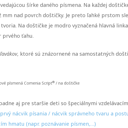
edajúcou šírke daného písmena. Na každej doštičke
2 mm nad povrch doštičky. Je preto ľahké prstom sl
 tvoria. Na doštičke je modro vyznačená hlavná linka
r prvého ťahu.
 ľavákov
, ktoré sú znázornené na samostatných došt
.
®
vé písmená Comenia Script
/ na doštičke
padne aj pre staršie deti so špeciálnymi vzdelávacím
 prvý nácvik písania / nácvik správneho tvaru a pos
itím hmatu (napr. poznávanie písmen,…)