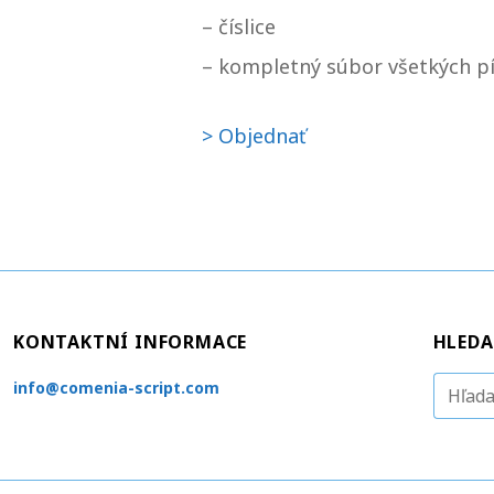
– číslice
– kompletný súbor všetkých pí
> Objednať
KONTAKTNÍ INFORMACE
HLEDA
H
info@comenia-script.com
ľ
a
d