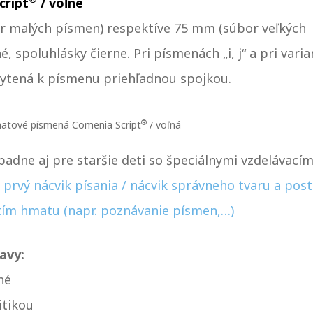
cript
/ voľné
r malých písmen) respektíve 75 mm (súbor veľkých
 spoluhlásky čierne. Pri písmenách „i, j“ a pri vari
ichytená k písmenu priehľadnou spojkou.
®
atové písmená Comenia Script
/ voľná
padne aj pre staršie deti so špeciálnymi vzdelávacím
 prvý nácvik písania / nácvik správneho tvaru a pos
itím hmatu (napr. poznávanie písmen,…)
avy:
né
itikou