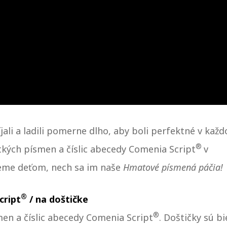
o
ž
u
r
k
č
m
y
b
á
e
c
i
e
íjali a ladili pomerne dlho, aby boli perfektné v kaž
®
etkých písmen a číslic abecedy Comenia Script
v
jeme deťom, nech sa im naše
Hmatové písmená páčia!
®
cript
/ na doštičke
®
men a číslic abecedy Comenia Script
. Doštičky sú bi