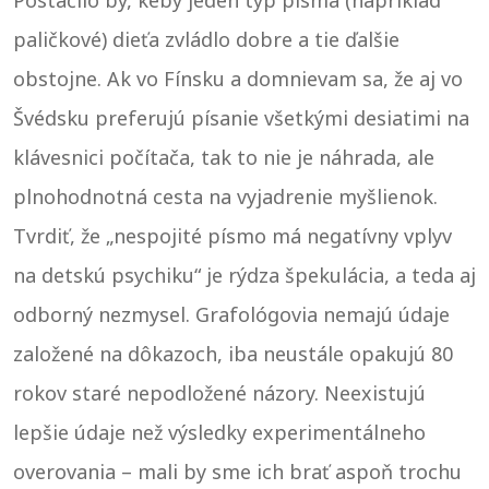
Postačilo by, keby jeden typ písma (napríklad
paličkové) dieťa zvládlo dobre a tie ďalšie
obstojne. Ak vo Fínsku a domnievam sa, že aj vo
Švédsku preferujú písanie všetkými desiatimi na
klávesnici počítača, tak to nie je náhrada, ale
plnohodnotná cesta na vyjadrenie myšlienok.
Tvrdiť, že „nespojité písmo má negatívny vplyv
na detskú psychiku“ je rýdza špekulácia, a teda aj
odborný nezmysel. Grafológovia nemajú údaje
založené na dôkazoch, iba neustále opakujú 80
rokov staré nepodložené názory. Neexistujú
lepšie údaje než výsledky experimentálneho
overovania – mali by sme ich brať aspoň trochu