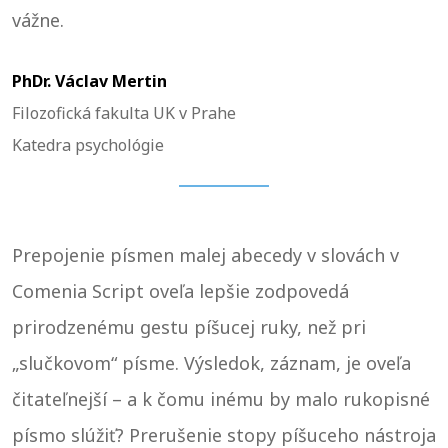
vážne.
PhDr. Václav Mertin
Filozofická fakulta UK v Prahe
Katedra psychológie
Prepojenie písmen malej abecedy v slovách v
Comenia Script oveľa lepšie zodpovedá
prirodzenému gestu píšucej ruky, než pri
„slučkovom“ písme. Výsledok, záznam, je oveľa
čitateľnejší – a k čomu inému by malo rukopisné
písmo slúžiť? Prerušenie stopy píšuceho nástroja