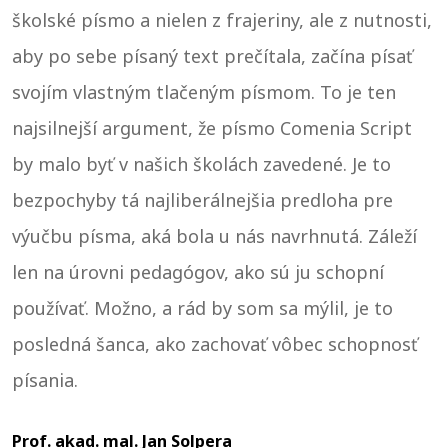
školské písmo a nielen z frajeriny, ale z nutnosti,
aby po sebe písaný text prečítala, začína písať
svojím vlastným tlačeným písmom. To je ten
najsilnejší argument, že písmo Comenia Script
by malo byť v našich školách zavedené. Je to
bezpochyby tá najliberálnejšia predloha pre
výučbu písma, aká bola u nás navrhnutá. Záleží
len na úrovni pedagógov, ako sú ju schopní
používať. Možno, a rád by som sa mýlil, je to
posledná šanca, ako zachovať vôbec schopnosť
písania.
Prof. akad. mal. Jan Solpera